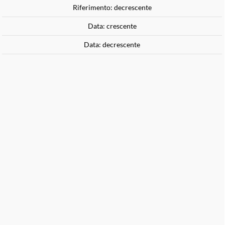
Riferimento: decrescente
Data: crescente
Data: decrescente
Zoom