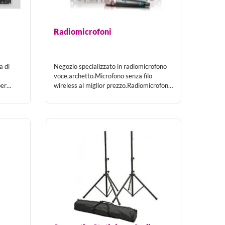
erca una soluzione pronta all'uso e ottimamente
Radiomicrofoni
i se necessiti informazioni e fai in tranquillità
a di
Negozio specializzato in radiomicrofono
voce,archetto.Microfono senza filo
per
wireless al miglior prezzo.Radiomicrofoni
ive
multipli UHF e VHF.
con i quali intratteniamo rapporti solidi e