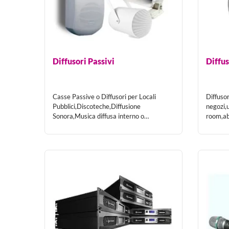
Per ogni prodotto provvediamo ad una descrizione 
manuali in Italiano ove possibile.
Facciamo il possibile per tenere i prezzi di vendit
mercato spesso invaso da pirati ed avventurieri de
Diffusori Passivi
Diffus
Casse Passive o Diffusori per Locali
Diffusor
Pubblici,Discoteche,Diffusione
negozi,u
Sonora,Musica diffusa interno o
room,ab
esterno.In legno o plastica.Disponibili in...
imbarca
8,16 o
Tra le categorie è particolarmente interessan
Troverai delle soluzioni studiate e collaudate per 
il Karaoke o il Piano Bar, fino ad arrivare agli imp