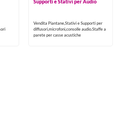
Supporti e Stativi per Audio
orare o divertirti!
Vendita Piantane,Stativi e Supporti per
ori
diffusori,microfoni,consolle audio.Staffe a
parete per casse acustiche
i come loro Partner.