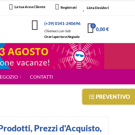
0
La tua Area Cliente
Registrati
Lista Desideri
(+39) 0341-240696
0
0,00 €
Chiamaci Lun-Sab
Orari apertura Negozio
NEGOZIO
CONTATTI
PREVENTIVO