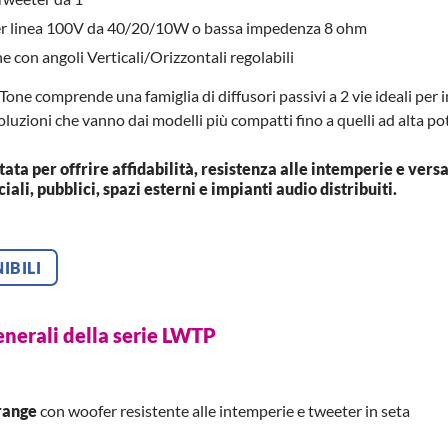
r linea 100V da 40/20/10W o bassa impedenza 8 ohm
ne con angoli Verticali/Orizzontali regolabili
one comprende una famiglia di diffusori passivi a 2 vie ideali per i
luzioni che vanno dai modelli più compatti fino a quelli ad alta po
tata per offrire affidabilità, resistenza alle intemperie e versa
li, pubblici, spazi esterni e impianti audio distribuiti.
IBILI
enerali della serie LWTP
-range
con woofer resistente alle intemperie e tweeter in seta