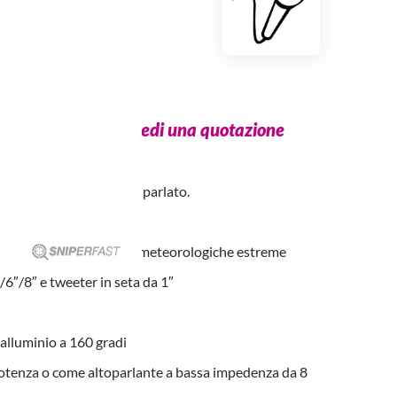
P-660W
(chiedi una quotazione
 parete per esterni
tmosferiche per musica e parlato.
plicazioni in condizioni meteorologiche estreme
/6″/8″ e tweeter in seta da 1″
 alluminio a 160 gradi
potenza o come altoparlante a bassa impedenza da 8