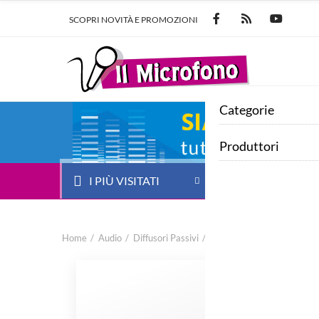
SCOPRI NOVITÀ E PROMOZIONI
Categorie
Produttori
I PIÙ VISITATI
HOME
AUDI
Home
Audio
Diffusori Passivi
Altoparlanti per Esterno