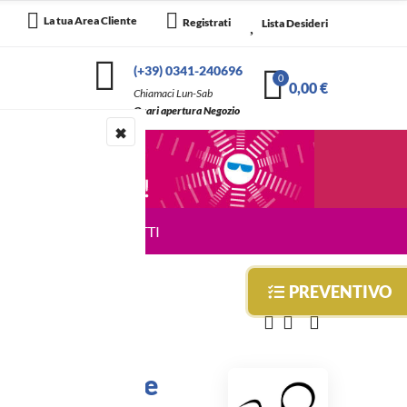
0
La tua Area Cliente
Registrati
Lista Desideri
(+39) 0341-240696
0
0,00 €
Chiamaci Lun-Sab
Orari apertura Negozio
✖
NEGOZIO
CONTATTI
PREVENTIVO