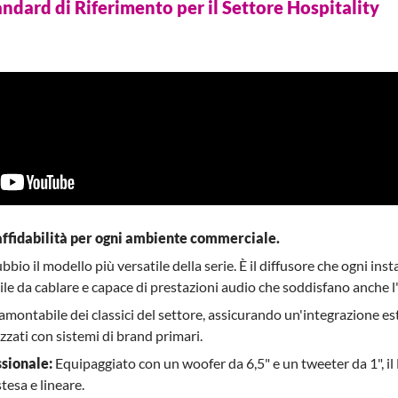
dard di Riferimento per il Settore Hospitality
 affidabilità per ogni ambiente commerciale.
bio il modello più versatile della serie. È il diffusore che ogni ins
cile da cablare e capace di prestazioni audio che soddisfano anche l
amontabile dei classici del settore, assicurando un'integrazione este
zzati con sistemi di brand primari.
sionale:
Equipaggiato con un woofer da 6,5" e un tweeter da 1", i
tesa e lineare.