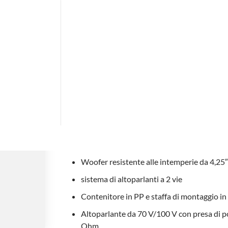
IP56 - Woofer 6 LWT
142,00 €
Tasse incluse
Diﬀusore a 2 vie da parete IP56
da
personalizzata)
Altoparlanti adatti a tutte le condizioni a
Design elegante con un suono eccezionale
Finitura impermeabile IP56 per tutte le ap
Woofer resistente alle intemperie da 4,25″
sistema di altoparlanti a 2 vie
Contenitore in PP e staffa di montaggio in
Altoparlante da 70 V/100 V con presa di 
Ohm