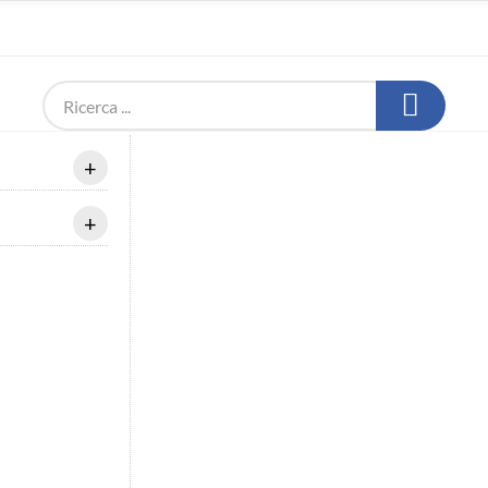
+
+
O
SET COMPLETI
NOLEGGIO
CONSIGLI
INFO 
Diﬀusore a 2 vie da parete IP56 - Woofer 6 LWTP-660W
BRAND - Diﬀusore a 2 vie da parete