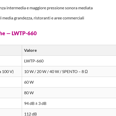
enza intermedia e maggiore pressione sonora mediata
di media grandezza, ristoranti e aree commerciali
iche — LWTP-660
Valore
LWTP-660
a 100 V)
10 W / 20 W / 40 W / SPENTO – 8 Ω
60 W
80 W
94 dB ± 3 dB
112 dB