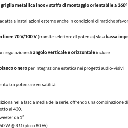
n
griglia metallica inox
e
staffa di montaggio orientabile a 360°
 adatta a installazioni esterne anche in condizioni climatiche sfavo
n linee 70 V/100 V
(tramite selettore di potenza) sia
a bassa imp
on regolazione di
angolo verticale e orizzontale
incluse
 bianco o nero
per integrazione estetica nei progetti audio-visivi
to tra potenza e versatilità
iziona nella fascia media della serie, offrendo una combinazione d
etto al 430.
weeter da 1″
60 W @ 8 Ω (picco 80 W)