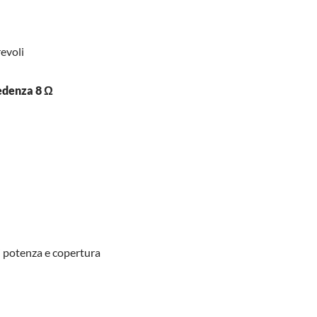
revoli
edenza 8 Ω
i potenza e copertura