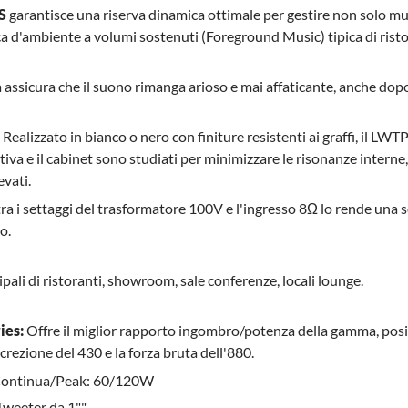
S
garantisce una riserva dinamica ottimale per gestire non solo mu
d'ambiente a volumi sostenuti (Foreground Music) tipica di risto
tà assicura che il suono rimanga arioso e mai affaticante, anche dop
Realizzato in bianco o nero con finiture resistenti ai graffi, il LW
ttiva e il cabinet sono studiati per minimizzare le risonanze inter
evati.
 tra i settaggi del trasformatore 100V e l'ingresso 8Ω lo rende una 
o.
ipali di ristoranti, showroom, sale conferenze, locali lounge.
ies:
Offre il miglior rapporto ingombro/potenza della gamma, pos
crezione del 430 e la forza bruta dell'880.
Continua/Peak: 60/120W
Tweeter da 1""