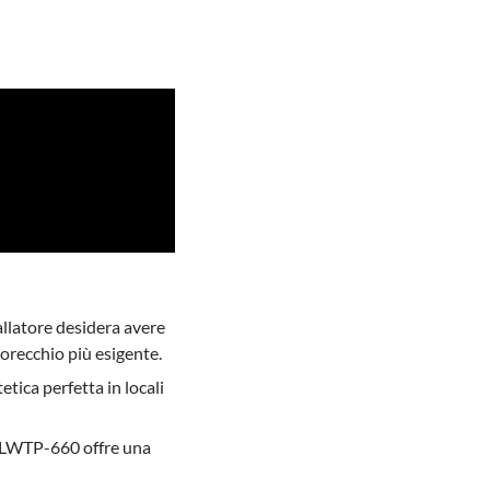
tallatore desidera avere
'orecchio più esigente.
tica perfetta in locali
l LWTP-660 offre una