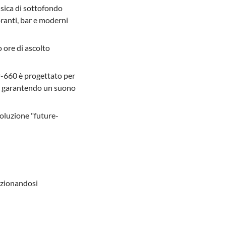
sica di sottofondo
ranti, bar e moderni
o ore di ascolto
TP-660 è progettato per
ne, garantendo un suono
soluzione "future-
izionandosi