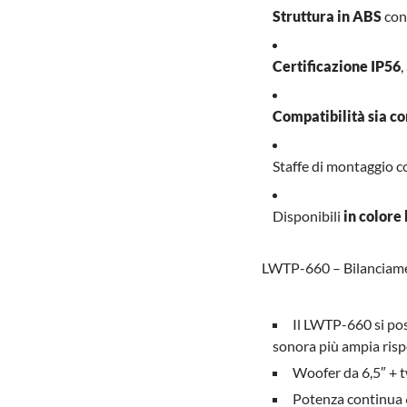
Struttura in ABS
co
Certificazione IP56
,
Compatibilità sia co
Staffe di montaggio c
Disponibili
in colore
LWTP-660 – Bilanciamen
Il LWTP-660 si pos
sonora più ampia risp
Woofer da 6,5″ + t
Potenza continua 