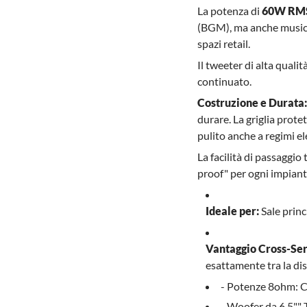
La potenza di
60W RM
(BGM), ma anche musica 
spazi retail.
Il tweeter di alta quali
continuato.
Costruzione e Durata:
durare. La griglia prote
pulito anche a regimi el
La facilità di passaggio
proof" per ogni impiant
Ideale per:
Sale princ
Vantaggio Cross-Ser
esattamente tra la dis
- Potenze 8ohm: 
- Woofer da 6,5"" 