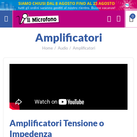
0
Amplificatori
Home
Audio
Amplificatori
Amplificatori Tensione o
Impedenza