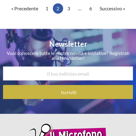
« Precedente
1
2
3
…
6
Successivo »
Newsletter
Vuoi conoscere tutte le nostre novità e iniziative? Registrati
alla Newsletter!
Iscriviti