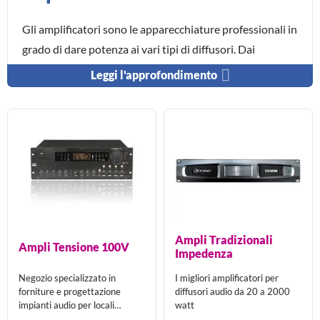
Gli amplificatori sono le apparecchiature professionali in
grado di dare potenza ai vari tipi di diffusori. Dai
un'occhiata e scopri tutti i prodotti della categoria
Amplificatori e scegli tra amplificatori per impianti
distribuiti con tecnologia a
100 volt
che in
impedenza
per
diffusori tradizionali, dal piccolo amplificatore integrato
al potente finale da 5000 watt.
Sul mercato sono presenti sempre di più
i
diffusori attivi o amplificati
sempre
meno i
diffusori e casse passive
.
Ampli Tradizionali
Ampli Tensione 100V
Impedenza
Ciò ha ridotto l'offerta e la richiesta degli
Negozio specializzato in
I migliori amplificatori per
amplificatori finali di potenza che però
forniture e progettazione
diffusori audio da 20 a 2000
ancora hanno parecchie applicazioni.
impianti audio per locali
watt
pubblici,uffici,attività