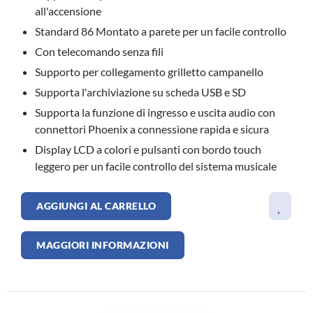
all'accensione
dato fiducia e che ci hanno scelti come loro Partner.
Standard 86 Montato a parete per un facile controllo
Con telecomando senza fili
Supporto per collegamento grilletto campanello
Supporta l'archiviazione su scheda USB e SD
Supporta la funzione di ingresso e uscita audio con
connettori Phoenix a connessione rapida e sicura
Display LCD a colori e pulsanti con bordo touch
leggero per un facile controllo del sistema musicale
AGGIUNGI AL CARRELLO
MAGGIORI INFORMAZIONI