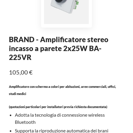
diffusione dalla progettazione ed installazione molto
semplice e con cablaggi sottili anche se molto lunghi.
Guarda le caratteristiche e prezzi,verifica
l'accoppiamento con i diffusori e se credi , fai il tuo
BRAND - Amplificatore stereo
ordine: la consegna è immediata.
incasso a parete 2x25W BA-
info
amplificatori di potenza
225VR
105,00 €
Amplificatore con schermo a colori per abitazioni, aree commerciali, uffici,
studi medici
(quotazioni particolari per installatori previa richiesta documentata)
Adotta la tecnologia di connessione wireless
Siamo stati scelti da:
Bluetooth
Ecco alcuni dei nostri principali Clienti che ci hanno
Supporta la riproduzione automatica dei brani