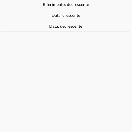
Riferimento: decrescente
Torna a
Home
Data: crescente
Data: decrescente
Newsletter
Vuoi conoscere tutte le nostre novità e iniziative? Registrati
alla Newsletter!
Iscriviti