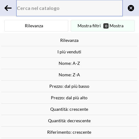
0
Rilevanza
Mostra filtri
Mostra
0
Home
risultati
Rilevanza
Cancella tutti i filtri
Il prodotto non è disponibile.
I più venduti
Nome: A-Z
Nome: Z-A
404
Prezzo: dal più basso
Prezzo: dal più alto
Quantità: crescente
Quantità: decrescente
CI DISPIACE. LA PAGINA CHE STAI CERCANDO
Riferimento: crescente
NON PUÒ ESSERE TROVATA.